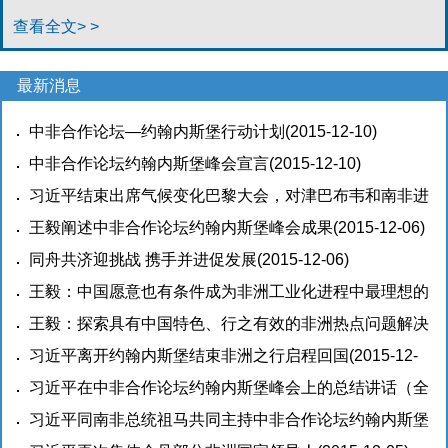
查看全文> >
最新消息
中非合作论坛—约翰内斯堡行动计划
(2015-12-10)
中非合作论坛约翰内斯堡峰会宣言
(2015-12-10)
习近平结束出席气候变化巴黎大会，对津巴布韦和南非进
行国事访问并在南非约翰内斯堡主持中非合作论坛峰会后
王毅阐述中非合作论坛约翰内斯堡峰会成果
(2015-12-06)
回到北京
同舟共济迎挑战 携手并进促发展
(2015-12-06)
(2015-12-06)
王毅：中国愿意也有条件成为非洲工业化进程中最理想的
合作伙伴
王毅：探索具有中国特色、行之有效的非洲热点问题解决
(2015-12-06)
之道
习近平离开约翰内斯堡结束非洲之行启程回国
(2015-12-06)
(2015-12-
06)
习近平在中非合作论坛约翰内斯堡峰会上的总结讲话（全
文）
习近平同南非总统祖马共同主持中非合作论坛约翰内斯堡
(2015-12-06)