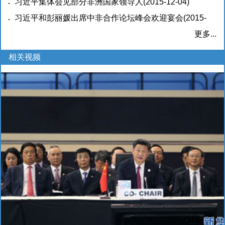
辞<br>提出把中非关系提升为全面战略合作伙伴关系<br>
习近平集体会见部分非洲国家领导人
(2015-12-04)
全面阐述中国发展对非关系政策理念<br>宣布深化中非合
习近平和彭丽媛出席中非合作论坛峰会欢迎宴会
(2015-
作重要举措
12-04)
(2015-12-04)
更多...
相关视频