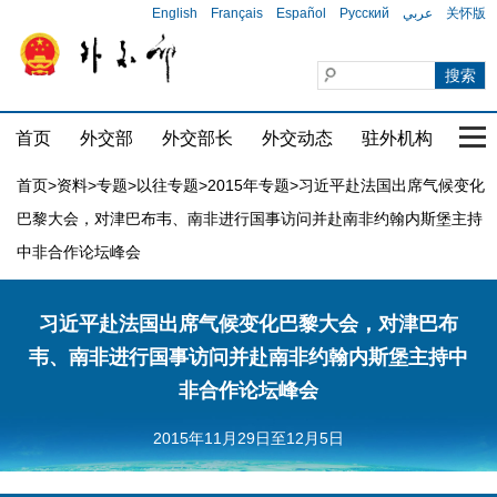
English
Français
Español
Русский
عربي
关怀版
首页
外交部
外交部长
外交动态
驻外机构
国家
首页
>
资料
>
专题
>
以往专题
>
2015年专题
>习近平赴法国出席气候变化
巴黎大会，对津巴布韦、南非进行国事访问并赴南非约翰内斯堡主持
中非合作论坛峰会
习近平赴法国出席气候变化巴黎大会，对津巴布
韦、南非进行国事访问并赴南非约翰内斯堡主持中
非合作论坛峰会
2015年11月29日至12月5日