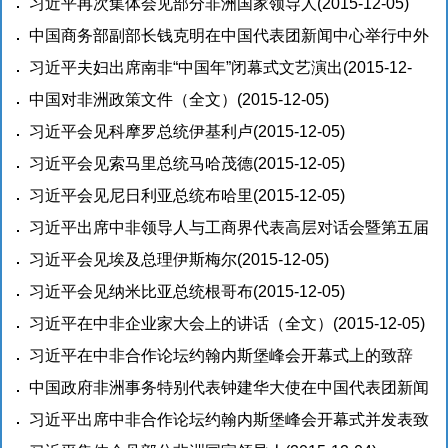
峰会全体会
习近平再次集体会见部分非洲国家领导人
(2015-12-06)
(2015-12-05)
中国商务部副部长钱克明在中国代表团新闻中心举行中外
媒体吹风会
习近平夫妇出席南非“中国年”闭幕式文艺演出
(2015-12-05)
(2015-12-
05)
中国对非洲政策文件（全文）
(2015-12-05)
习近平会见科摩罗总统伊基利卢
(2015-12-05)
习近平会见索马里总统马哈茂德
(2015-12-05)
习近平会见尼日利亚总统布哈里
(2015-12-05)
习近平出席中非领导人与工商界代表高层对话会暨第五届
中非企业家大会闭幕式并发表重要讲话<br>强调继承发扬
习近平会见埃及总理伊斯梅尔
(2015-12-05)
中非真诚友好光荣传统<br>支持非洲工业化进程
习近平会见纳米比亚总统根哥布
(2015-12-05)
(2015-
12-05)
习近平在中非企业家大会上的讲话（全文）
(2015-12-05)
习近平在中非合作论坛约翰内斯堡峰会开幕式上的致辞
（全文）
中国政府非洲事务特别代表钟建华大使在中国代表团新闻
(2015-12-05)
中心举行中外媒体吹风会
习近平出席中非合作论坛约翰内斯堡峰会开幕式并发表致
(2015-12-04)