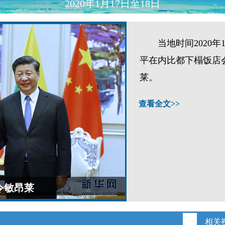
2020年1月17日至18日
当地时间2020年1
平在内比都下榻饭店
莱。
查看全文>>
令敏昂莱
相关