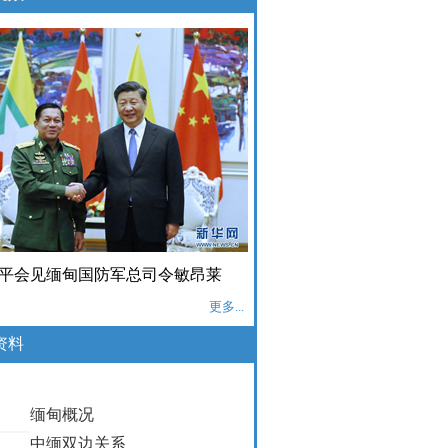
平会见缅甸国防军总司令敏昂莱
更多...
资料
缅甸概况
中缅双边关系