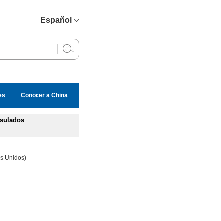
Español
简体中文
English
Français
Русский
es
Conocer a China
عربي
sulados
es Unidos)