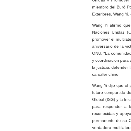
Unidas y Promover e
miembro del Buró Po
Exteriores, Wang Yi, 
Wang Yi afirmó que,
Naciones Unidas (O
promover el multilat
aniversario de la vi
ONU. “La comunidad i
y coordinación para 
la justicia, defender
canciller chino.
Wang Yi dijo que el 
futuro compartido de 
Global (ISG) y la Ini
para responder a l
reconocidas y apoy
permanente de su Co
verdadero multilate