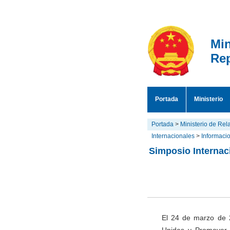
Min
Rep
Portada
Ministerio
Portada
>
Ministerio de Rel
Internacionales
>
Informaci
Simposio Internac
El 24 de marzo de 2