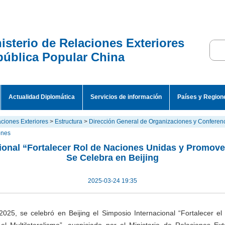
isterio de Relaciones Exteriores
ública Popular China
Actualidad Diplomática
Servicios de información
Países y Region
aciones Exteriores
>
Estructura
>
Dirección General de Organizaciones y Conferen
ones
ional “Fortalecer Rol de Naciones Unidas y Promover
Se Celebra en Beijing
2025-03-24 19:35
025, se celebró en Beijing el Simposio Internacional “Fortalecer el