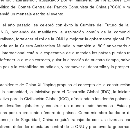
l Multilateralismo”, auspiciado por el Ministerio de Relaciones Ext
lítico del Comité Central del Partido Comunista de China (PCCh) y mi
envió un mensaje escrito al evento.
 el año pasado, se celebró con éxito la Cumbre del Futuro de la
NU), poniendo de manifiesto la aspiración común de la comunida
eralismo, fortalecer el rol de la ONU y mejorar la gobernanza global. E
ctoria en la Guerra Antifascista Mundial y también el 80.º aniversario 
nternacional está a la expectativa de que todos los países puedan tr
defender lo que es correcto, guiar la dirección de nuestro tiempo, salv
 la paz y la estabilidad mundiales, y promover el desarrollo y la prosperi
presidente de China Xi Jinping propuso el concepto de la construcci
la humanidad, la Iniciativa para el Desarrollo Global (IDG), la Inicia
ciativa para la Civilización Global (ICG), ofreciendo a los demás países
os desafíos globales y construir un mundo más hermoso. Estas 
adas por un creciente número de países. Como miembro fundador 
nsejo de Seguridad, China seguirá trabajando con las diversas part
ralismo, defender el estatus central de la ONU y promover la goberna