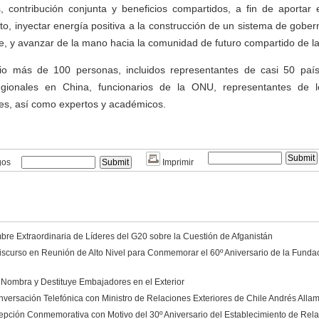
s, contribución conjunta y beneficios compartidos, a fin de aportar 
to, inyectar energía positiva a la construcción de un sistema de gobe
e, y avanzar de la mano hacia la comunidad de futuro compartido de 
sio más de 100 personas, incluidos representantes de casi 50 paí
egionales en China, funcionarios de la ONU, representantes de l
es, así como expertos y académicos.
gos
Imprimir
re Extraordinaria de Líderes del G20 sobre la Cuestión de Afganistán
scurso en Reunión de Alto Nivel para Conmemorar el 60º Aniversario de la Funda
 Nombra y Destituye Embajadores en el Exterior
versación Telefónica con Ministro de Relaciones Exteriores de Chile Andrés Alla
epción Conmemorativa con Motivo del 30º Aniversario del Establecimiento de Rela