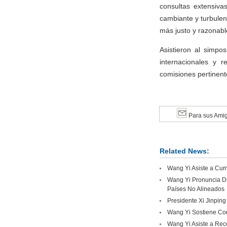
consultas extensiva
cambiante y turbulen
más justo y razonabl
Asistieron al simpo
internacionales y r
comisiones pertinent
Para sus Ami
Related News:
Wang Yi Asiste a Cumb
Wang Yi Pronuncia Di
Países No Alineados
Presidente Xi Jinping
Wang Yi Sostiene Con
Wang Yi Asiste a Rec