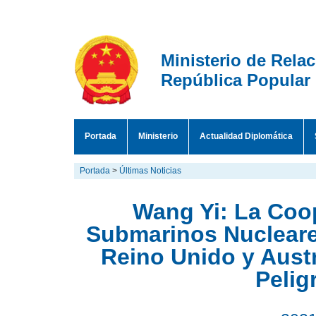
Ministerio de Rela
República Popular
Portada
Ministerio
Actualidad Diplomática
Portada
>
Últimas Noticias
Wang Yi: La Coo
Submarinos Nucleare
Reino Unido y Austr
Pelig