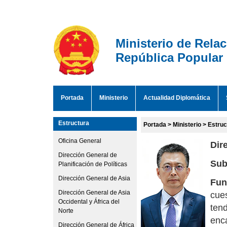
Ministerio de Rela
República Popular
Portada
Ministerio
Actualidad Diplomática
Estructura
Portada
>
Ministerio
>
Estruc
Oficina General
Dir
Dirección General de
Sub
Planificación de Políticas
Dirección General de Asia
Fun
Dirección General de Asia
cues
Occidental y África del
tend
Norte
enca
Dirección General de África