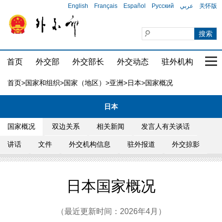
English
Français
Español
Русский
عربي
关怀版
首页
外交部
外交部长
外交动态
驻外机构
国家
首页
>
国家和组织
>
国家（地区）
>
亚洲
>
日本
>国家概况
日本
国家概况
双边关系
相关新闻
发言人有关谈话
讲话
文件
外交机构信息
驻外报道
外交掠影
日本国家概况
（最近更新时间：2026年4月）