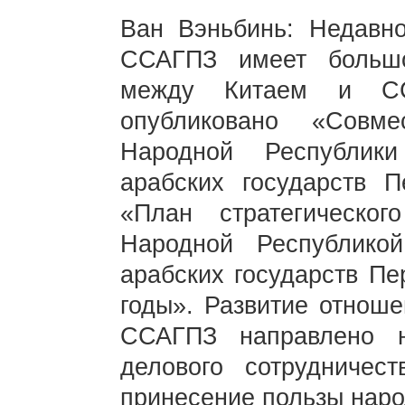
Ван Вэньбинь: Недавн
ССАГПЗ имеет больш
между Китаем и С
опубликовано «Совме
Народной Республик
арабских государств П
«План стратегическо
Народной Республико
арабских государств Пе
годы». Развитие отнош
ССАГПЗ направлено н
делового сотрудничес
принесение пользы наро