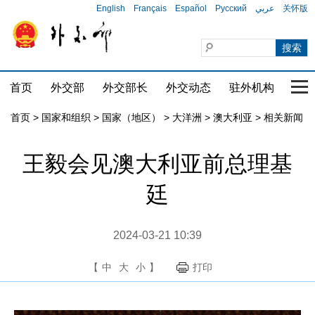
English
Français
Español
Русский
عربي
关怀版
首页
外交部
外交部长
外交动态
驻外机构
国家
首页
>
国家和组织
>
国家（地区）
>
大洋洲
>
澳大利亚
>
相关新闻
王毅会见澳大利亚前总理基
廷
2024-03-21 10:39
【
中
大
小
】
打印