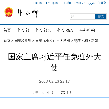
English
Français
Español
Русский
عربي
关怀版
首页
外交部
外交部长
外交动态
驻外机构
国家
首页
>
国家和组织
>
国家（地区）
>
大洋洲
>
斐济
>
相关新闻
国家主席习近平任免驻外大
使
2023-02-13 22:17
【
中
大
小
】
打印