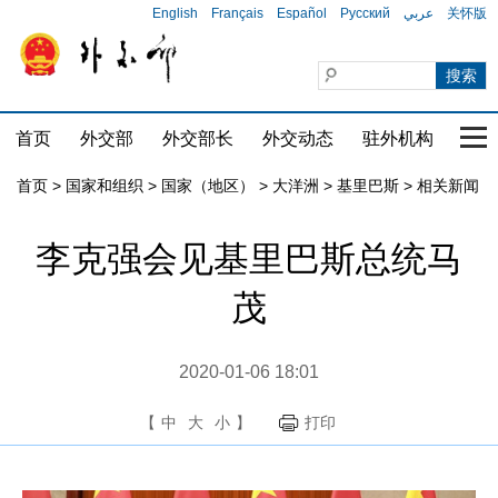
English
Français
Español
Русский
عربي
关怀版
首页
外交部
外交部长
外交动态
驻外机构
国家
首页
>
国家和组织
>
国家（地区）
>
大洋洲
>
基里巴斯
>
相关新闻
李克强会见基里巴斯总统马
茂
2020-01-06 18:01
【
中
大
小
】
打印