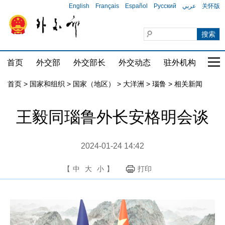
English
Français
Español
Русский
عربي
关怀版
首页
外交部
外交部长
外交动态
驻外机构
国家
首页
>
国家和组织
>
国家（地区）
>
大洋洲
>
瑙鲁
>
相关新闻
王毅同瑙鲁外长安格明会谈
2024-01-24 14:42
【
中
大
小
】
打印