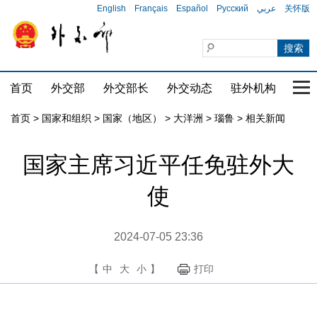
English
Français
Español
Русский
عربي
关怀版
首页
外交部
外交部长
外交动态
驻外机构
国家
首页
>
国家和组织
>
国家（地区）
>
大洋洲
>
瑙鲁
>
相关新闻
国家主席习近平任免驻外大
使
2024-07-05 23:36
【
中
大
小
】
打印