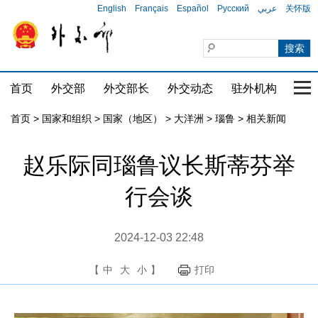
English
Français
Español
Русский
عربي
关怀版
首页
外交部
外交部长
外交动态
驻外机构
国家
首页
>
国家和组织
>
国家（地区）
>
大洋洲
>
瑙鲁
>
相关新闻
赵乐际同瑙鲁议长斯蒂芬举
行会谈
2024-12-03 22:48
【
中
大
小
】
打印