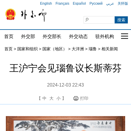
English
Français
Español
Русский
عربي
关怀版
首页
外交部
外交部长
外交动态
驻外机构
国家
首页
>
国家和组织
>
国家（地区）
>
大洋洲
>
瑙鲁
>
相关新闻
王沪宁会见瑙鲁议长斯蒂芬
2024-12-03 22:43
【
中
大
小
】
打印