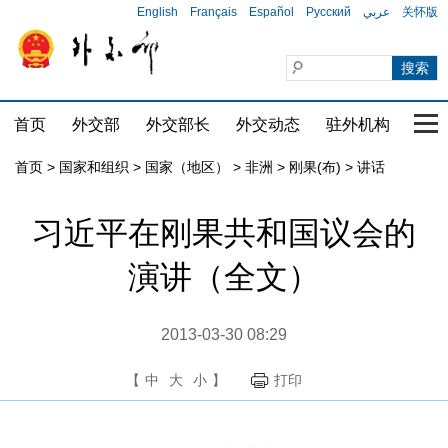
English
Français
Español
Русский
عربي
关怀版
首页
外交部
外交部长
外交动态
驻外机构
国家
首页
>
国家和组织
>
国家（地区）
>
非洲
>
刚果(布)
>
讲话
习近平在刚果共和国议会的
演讲（全文）
2013-03-30 08:29
【
中
大
小
】
打印