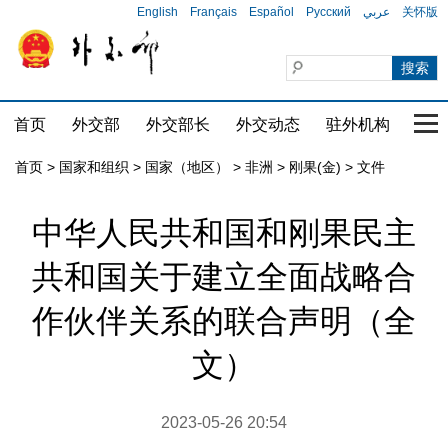
English
Français
Español
Русский
عربي
关怀版
首页
外交部
外交部长
外交动态
驻外机构
国家
首页
>
国家和组织
>
国家（地区）
>
非洲
>
刚果(金)
>
文件
中华人民共和国和刚果民主
共和国关于建立全面战略合
作伙伴关系的联合声明（全
文）
2023-05-26 20:54