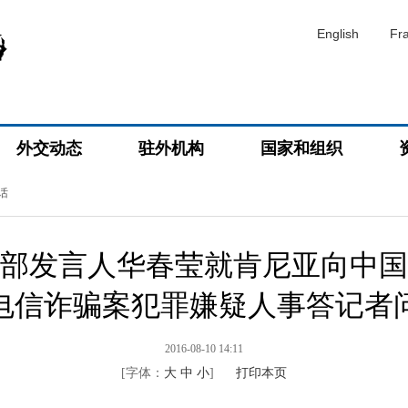
English
Fr
外交动态
驻外机构
国家和组织
话
部发言人华春莹就肯尼亚向中国
电信诈骗案犯罪嫌疑人事答记者
2016-08-10 14:11
[字体：
大
中
小
]
打印本页