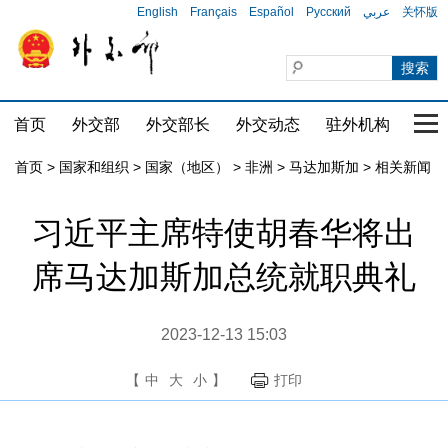
English
Français
Español
Русский
عربي
关怀版
首页
外交部
外交部长
外交动态
驻外机构
国家
首页
>
国家和组织
>
国家（地区）
>
非洲
>
马达加斯加
>
相关新闻
习近平主席特使胡春华将出
席马达加斯加总统就职典礼
2023-12-13 15:03
【
中
大
小
】
打印