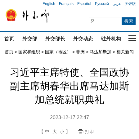
English
Français
Español
Русский
عربي
关怀版
首页
外交部
外交部长
外交动态
驻外机构
国家
首页
>
国家和组织
>
国家（地区）
>
非洲
>
马达加斯加
>
相关新闻
习近平主席特使、全国政协
副主席胡春华出席马达加斯
加总统就职典礼
2023-12-17 22:47
【
中
大
小
】
打印