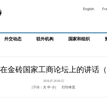
English
Fr
外交动态
驻外机构
国家和组织
在金砖国家工商论坛上的讲话（
2018-07-26 06:22
[字体：
大
中
小
]
打印本页