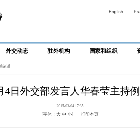
English
Fr
外交动态
驻外机构
国家和组织
关谈话
年3月4日外交部发言人华春莹主持
2015-03-04 17:35
[字体：
大
中
小
]
打印本页