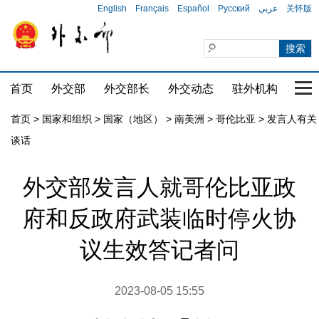
English
Français
Español
Русский
عربي
关怀版
首页
外交部
外交部长
外交动态
驻外机构
国家
首页
>
国家和组织
>
国家（地区）
>
南美洲
>
哥伦比亚
>
发言人有关
谈话
外交部发言人就哥伦比亚政
府和反政府武装临时停火协
议生效答记者问
2023-08-05 15:55