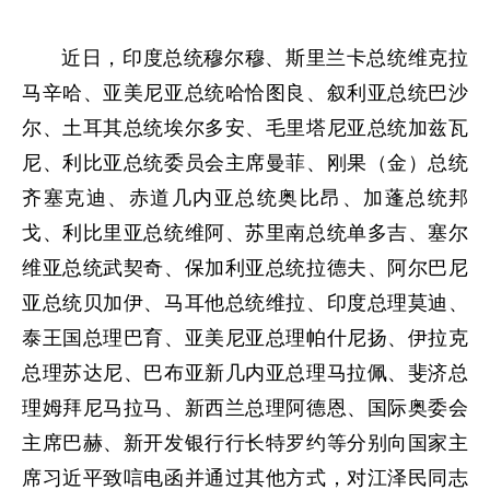
近日，印度总统穆尔穆、斯里兰卡总统维克拉
马辛哈、亚美尼亚总统哈恰图良、叙利亚总统巴沙
尔、土耳其总统埃尔多安、毛里塔尼亚总统加兹瓦
尼、利比亚总统委员会主席曼菲、刚果（金）总统
齐塞克迪、赤道几内亚总统奥比昂、加蓬总统邦
戈、利比里亚总统维阿、苏里南总统单多吉、塞尔
维亚总统武契奇、保加利亚总统拉德夫、阿尔巴尼
亚总统贝加伊、马耳他总统维拉、印度总理莫迪、
泰王国总理巴育、亚美尼亚总理帕什尼扬、伊拉克
总理苏达尼、巴布亚新几内亚总理马拉佩、斐济总
理姆拜尼马拉马、新西兰总理阿德恩、国际奥委会
主席巴赫、新开发银行行长特罗约等分别向国家主
席习近平致唁电函并通过其他方式，对江泽民同志