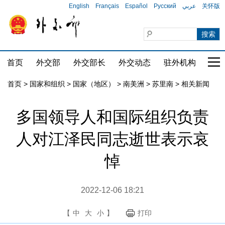
English
Français
Español
Русский
عربي
关怀版
首页
外交部
外交部长
外交动态
驻外机构
国家
首页
>
国家和组织
>
国家（地区）
>
南美洲
>
苏里南
>
相关新闻
多国领导人和国际组织负责
人对江泽民同志逝世表示哀
悼
2022-12-06 18:21
【
中
大
小
】
打印