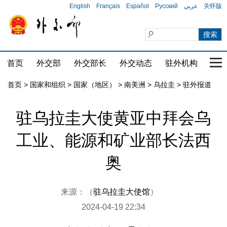
English
Français
Español
Русский
عربي
关怀版
首页
外交部
外交部长
外交动态
驻外机构
国家
首页
>
国家和组织
>
国家（地区）
>
南美洲
>
乌拉圭
>
驻外报道
驻乌拉圭大使黄亚中拜会乌
工业、能源和矿业部长法西
奥
来源：（
驻乌拉圭大使馆
）
2024-04-19 22:34