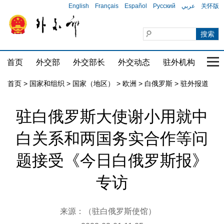
English
Français
Español
Русский
عربي
关怀版
首页
外交部
外交部长
外交动态
驻外机构
国家
首页
>
国家和组织
>
国家（地区）
>
欧洲
>
白俄罗斯
>
驻外报道
驻白俄罗斯大使谢小用就中
白关系和两国务实合作等问
题接受《今日白俄罗斯报》
专访
来源：（驻白俄罗斯使馆）