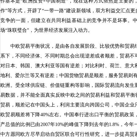
作基本是“欧洲投资+中国制造”，现在这种方式依然是主要的，
作”等方式，开辟了“一带一路”建设新领域，双方利益交汇点
竞争的一面，但建立在共同利益基础上的竞争并不是坏事。
场“珠联璧合”，为世界经济发展注入动力。
中欧贸易平衡状况，是由各自发展阶段、比较优势和贸易结
系下，不同经济体、不同时期总会出现逆差或者顺差，贸易不
对日本、韩国、澳大利亚等国有逆差；对比利时、荷兰、意大
地利、爱尔兰等又有逆差；中国货物贸易是顺差，服务贸易则有2
欧洲。受全球供应链、价值链重构等影响，国际贸易流向发生
易数据，并不能全面真实反映中欧之间的贸易利益和贸易平衡状
贸易，顺差记在中国头上，利润主要流向跨国公司，中国企业
欧贸易顺差将下降40%左右。中国奉行进出口平衡的贸易政策
产总值的比例已由2007年10%的峰值下降到去年的1.8%，今
中方愿同欧方尽早启动自贸区联合可行性研究，进一步提高贸