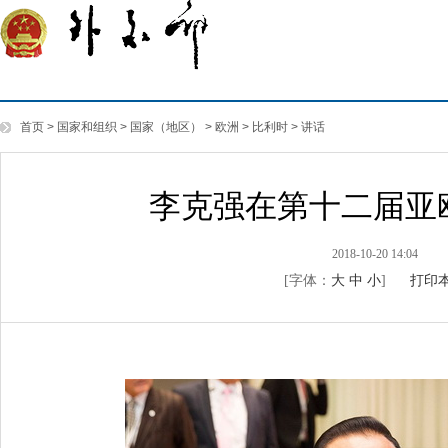
首页
>
国家和组织
>
国家（地区）
>
欧洲
>
比利时
>
讲话
李克强在第十二届亚
2018-10-20 14:04
[字体：
大
中
小
]
打印