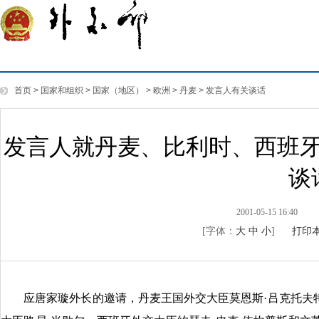
首页
>
国家和组织
>
国家（地区）
>
欧洲
>
丹麦
>
发言人有关谈话
发言人就丹麦、比利时、西班
谈
2001-05-15 16:40
[字体：
大
中
小
]
打印
应唐家璇外长的邀请，丹麦王国外交大臣莫恩斯·吕克托夫特