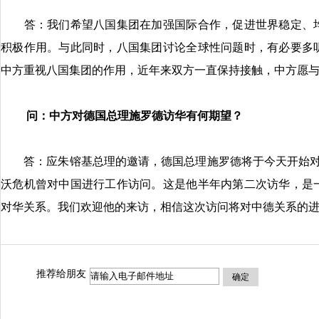
答：我们希望八国集团在加强国际合作，促进世界稳定、均
积极作用。与此同时，八国集团讨论全球性问题时，有必要多
中方重视八国集团的作用，近年来双方一直保持接触，中方愿
问：中方对德国总理施罗德访华有何期望？
答：应朱镕基总理的邀请，德国总理施罗德将于今天开始对
沃危机曾对中国进行工作访问。这是他半年内第二次访华，是
对华关系。我们欢迎他的来访，相信这次访问将对中德关系的
推荐给朋友
确定