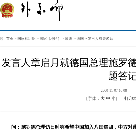
首页
>
国家和组织
>
国家（地区）
>
欧洲
>
德国
>
发言人有关谈话
发言人章启月就德国总理施罗
题答
2000-11-07 16:08
[字体：
大
中
小
]
打印
问：施罗德总理访日时称希望中国加入八国集团，中方对