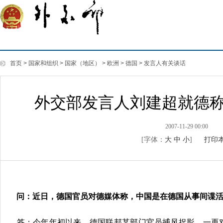
首页
>
国家和组织
>
国家（地区）
>
欧洲
>
德国
>
发言人有关谈话
外交部发言人刘建超就德
2007-11-29 00:00
[字体：
大
中
小
]
打印
问：近日，德国官员对德媒体称，中国是在德国从事间谍
答：今年年初以来，德国联邦某部门官员捕风捉影，一再对