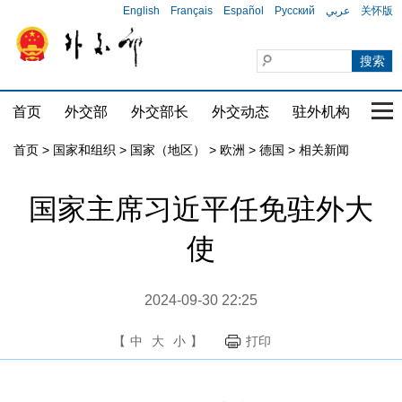
English
Français
Español
Русский
عربي
关怀版
首页
外交部
外交部长
外交动态
驻外机构
国家
首页
>
国家和组织
>
国家（地区）
>
欧洲
>
德国
>
相关新闻
国家主席习近平任免驻外大
使
2024-09-30 22:25
【
中
大
小
】
打印