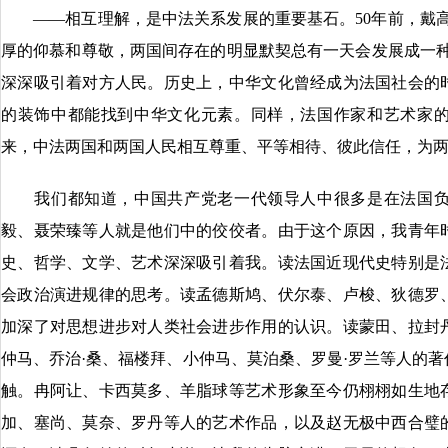
——相互理解，是中法关系发展的重要基石。50年前，戴高
厚的仰慕和尊敬，两国间存在的明显默契总有一天会发展成一种
深深吸引着对方人民。历史上，中华文化曾经成为法国社会的
的装饰中都能找到中华文化元素。同样，法国作家和艺术家的
来，中法两国和两国人民相互尊重、平等相待、彼此信任，为
我们都知道，中国共产党老一代领导人中很多是在法国负
毅、聂荣臻等人就是他们中的佼佼者。由于这个原因，我青年
史、哲学、文学、艺术深深吸引着我。读法国近现代史特别是
会政治演进规律的思考。读孟德斯鸠、伏尔泰、卢梭、狄德罗
加深了对思想进步对人类社会进步作用的认识。读蒙田、拉封
仲马、乔治·桑、福楼拜、小仲马、莫泊桑、罗曼·罗兰等人的
触。冉阿让、卡西莫多、羊脂球等艺术形象至今仍栩栩如生地
加、塞尚、莫奈、罗丹等人的艺术作品，以及赵无极中西合璧