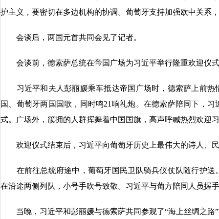
护主义，要密切在多边机构的协调。葡萄牙支持加强欧中关系
会谈后，两国元首共同会见了记者。
会谈前，德索萨总统在帝国广场为习近平举行隆重欢迎仪式
习近平和夫人彭丽媛乘车抵达帝国广场时，德索萨上前热情
国、葡萄牙两国国歌，同时鸣21响礼炮。在德索萨陪同下，习
式。广场外，簇拥的人群挥舞着中国国旗，高声呼喊热烈欢迎
欢迎仪式结束后，习近平向葡萄牙历史上最伟大的诗人、民
在前往总统府途中，葡萄牙国民卫队骑兵仪仗队随行护送。
在沿途两侧列队，小号手吹号致敬。习近平与葡方陪同人员握
当晚，习近平和彭丽媛与德索萨共同参观了“海上丝绸之路”