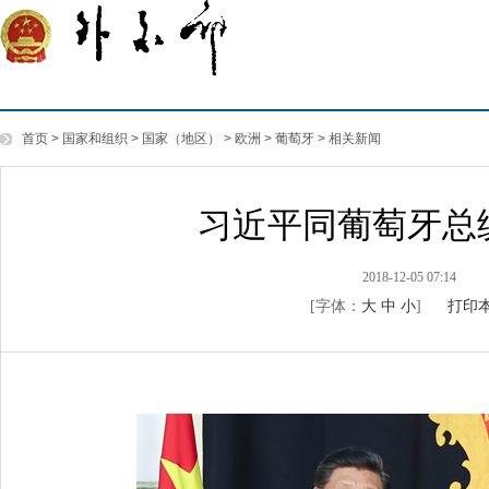
首页
>
国家和组织
>
国家（地区）
>
欧洲
>
葡萄牙
>
相关新闻
习近平同葡萄牙总
2018-12-05 07:14
[字体：
大
中
小
]
打印