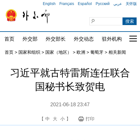
English
Français
Español
Русский
عربي
关怀版
首页
外交部
外交部长
外交动态
驻外机构
国家
首页
>
国家和组织
>
国家（地区）
>
欧洲
>
葡萄牙
>
相关新闻
习近平就古特雷斯连任联合
国秘书长致贺电
2021-06-18 23:47
【
中
大
小
】
打印