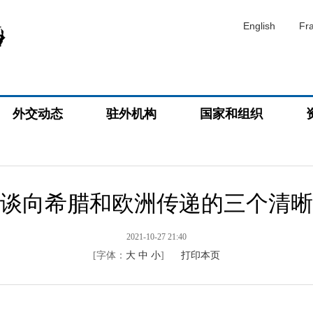
English
Fr
外交动态
驻外机构
国家和组织
谈向希腊和欧洲传递的三个清晰
2021-10-27 21:40
[字体：
大
中
小
]
打印本页