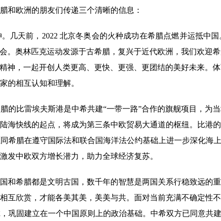
腊和欧洲的朋友们传递三个清晰的信息：
天前，2022 北京冬奥会的火种成功在希腊点燃并运抵中国
盛会。奥林匹克运动发源于古希腊，复兴于近代欧洲，我们欢迎
克精神，一起开创人类更高、更快、更强、更团结的美好未来。
家的相互认知和理解。
的比雷埃夫斯港是中希共建“一带一路”合作的旗舰项目，为当
陆海快线的起点，将成为第三条中欧贸易大通道的枢纽。比港的
同希腊在遵守国际法和联合国海洋法公约基础上进一步深化海上
激发中欧双方增长潜力，助力全球经济复苏。
希腊都是文明古国，数千年的智慧是两国关系行稳致远的重要底
相互欣赏，才能各美其美，美美与共。面对当前充满不确定性不
，巩固建立在一个中国原则上的政治基础。中希双方已同意共建