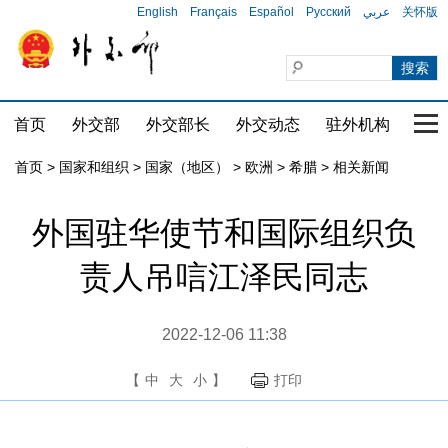
English
Français
Español
Русский
عربي
关怀版
首页
外交部
外交部长
外交动态
驻外机构
国家
首页
>
国家和组织
>
国家（地区）
>
欧洲
>
希腊
>
相关新闻
外国驻华使节和国际组织负
责人吊唁江泽民同志
2022-12-06 11:38
【
中
大
小
】
打印