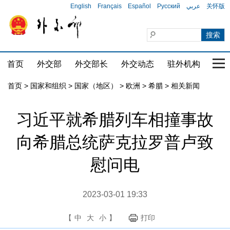
English
Français
Español
Русский
عربي
关怀版
首页
外交部
外交部长
外交动态
驻外机构
国家
首页
>
国家和组织
>
国家（地区）
>
欧洲
>
希腊
>
相关新闻
习近平就希腊列车相撞事故
向希腊总统萨克拉罗普卢致
慰问电
2023-03-01 19:33
【
中
大
小
】
打印