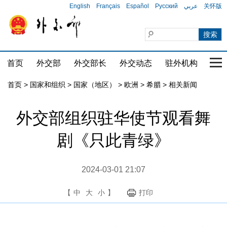
English
Français
Español
Русский
عربي
关怀版
首页
外交部
外交部长
外交动态
驻外机构
国家
首页
>
国家和组织
>
国家（地区）
>
欧洲
>
希腊
>
相关新闻
外交部组织驻华使节观看舞
剧《只此青绿》
2024-03-01 21:07
【
中
大
小
】
打印