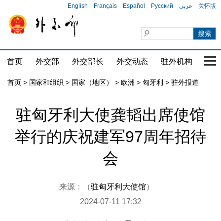
English
Français
Español
Русский
عربي
关怀版
首页
外交部
外交部长
外交动态
驻外机构
国家
首页
>
国家和组织
>
国家（地区）
>
欧洲
>
匈牙利
>
驻外报道
驻匈牙利大使龚韬出席使馆
举行的庆祝建军97周年招待
会
来源：（
驻匈牙利大使馆
）
2024-07-11 17:32