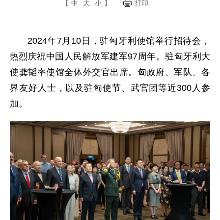
【
中
大
小
】
打印
2024年7月10日，驻匈牙利使馆举行招待会，
热烈庆祝中国人民解放军建军97周年。驻匈牙利大
使龚韬率使馆全体外交官出席。匈政府、军队、各
界友好人士，以及驻匈使节、武官团等近300人参
加。