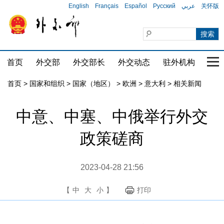
English
Français
Español
Русский
عربي
关怀版
首页
外交部
外交部长
外交动态
驻外机构
国家
首页
>
国家和组织
>
国家（地区）
>
欧洲
>
意大利
>
相关新闻
中意、中塞、中俄举行外交
政策磋商
2023-04-28 21:56
【
中
大
小
】
打印