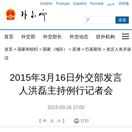
English
Français
Español
Русский
عربي
关怀版
首页
外交部
外交部长
外交动态
驻外机构
国家
首页
>
国家和组织
>
国家（地区）
>
亚洲
>
巴基斯坦
>
发言人有关谈
话
2015年3月16日外交部发言
人洪磊主持例行记者会
2015-03-16 17:02
【
中
大
小
】
打印