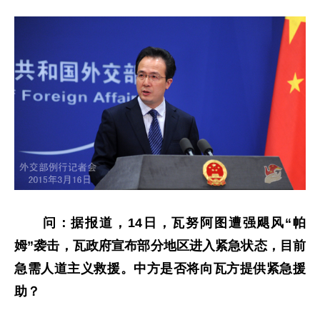
问：
据报道，14日，瓦努阿图遭
强
飓风“帕
姆”袭击，瓦政府宣布
部分地区
进入紧急状态，
目前
急需人道主义救援。中方是否将向瓦方提供紧急援
助？