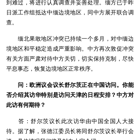
到难过，将进行认真调查并妥善处理。缅方已于昨
日派工作组抵达中缅边境地区，同中方展开联合调
查。
缅北果敢地区冲突已持续一个多月，对中缅边
境地区和平稳定造成严重影响。中方再次敦促冲突
有关方面严肃对待中方关切，切实保持克制，尽快
平息事态，恢复边境地区正常秩序。
问：欧洲
议会
议长舒尔茨正在中国访问。你
能
否介绍
其
访华
特别是访问天津的日程安排？
中方对
此访有何期待？
答：舒尔茨议长此次访华由中国全国人大接
待。据了解，张德江委员长将同舒尔茨议长举行会