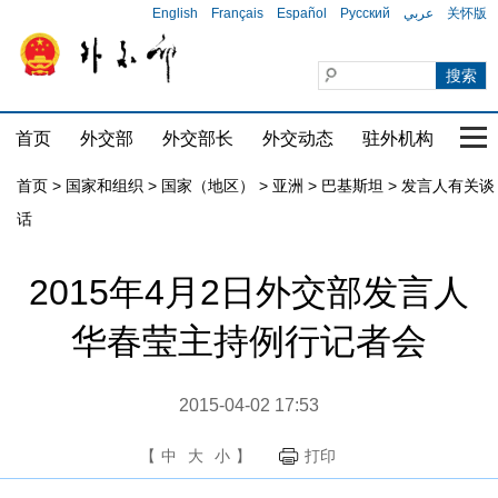
English
Français
Español
Русский
عربي
关怀版
首页
外交部
外交部长
外交动态
驻外机构
国家
首页
>
国家和组织
>
国家（地区）
>
亚洲
>
巴基斯坦
>
发言人有关谈
话
2015年4月2日外交部发言人
华春莹主持例行记者会
2015-04-02 17:53
【
中
大
小
】
打印