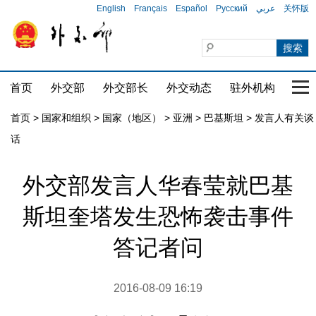
English
Français
Español
Русский
عربي
关怀版
首页
外交部
外交部长
外交动态
驻外机构
国家
首页
>
国家和组织
>
国家（地区）
>
亚洲
>
巴基斯坦
>
发言人有关谈
话
外交部发言人华春莹就巴基
斯坦奎塔发生恐怖袭击事件
答记者问
2016-08-09 16:19