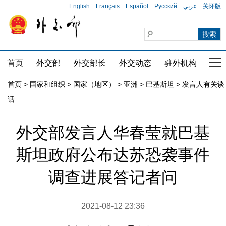
English
Français
Español
Русский
عربي
关怀版
首页
外交部
外交部长
外交动态
驻外机构
国家
首页
>
国家和组织
>
国家（地区）
>
亚洲
>
巴基斯坦
>
发言人有关谈
话
外交部发言人华春莹就巴基
斯坦政府公布达苏恐袭事件
调查进展答记者问
2021-08-12 23:36