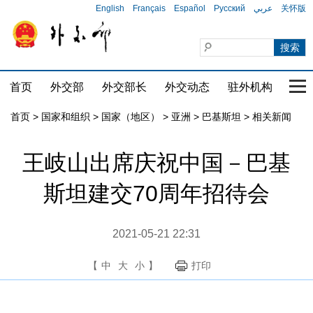
English
Français
Español
Русский
عربي
关怀版
首页
外交部
外交部长
外交动态
驻外机构
国家
首页
>
国家和组织
>
国家（地区）
>
亚洲
>
巴基斯坦
>
相关新闻
王岐山出席庆祝中国－巴基
斯坦建交70周年招待会
2021-05-21 22:31
【
中
大
小
】
打印