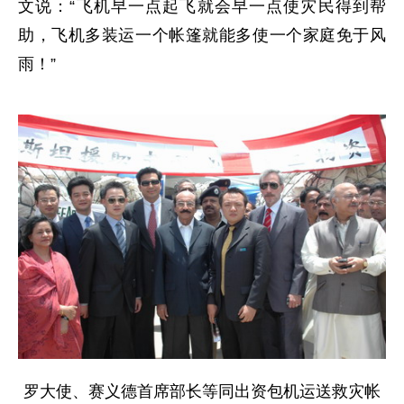
文说：“飞机早一点起飞就会早一点使灾民得到帮
助，飞机多装运一个帐篷就能多使一个家庭免于风
雨！”
罗大使、赛义德首席部长等同出资包机运送救灾帐