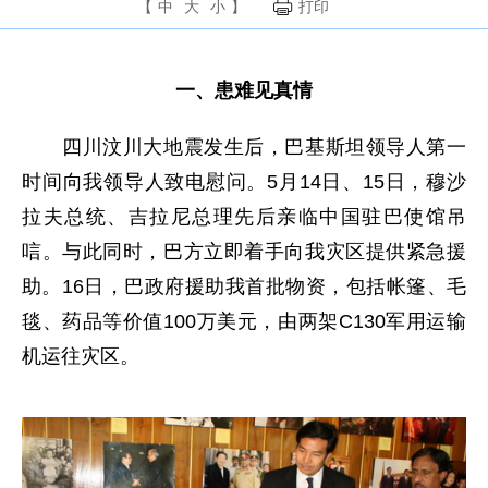
【
中
大
小
】
打印
一、患难见真情
四川汶川大地震发生后，巴基斯坦领导人第一
时间向我领导人致电慰问。5月14日、15日，穆沙
拉夫总统、吉拉尼总理先后亲临中国驻巴使馆吊
唁。与此同时，巴方立即着手向我灾区提供紧急援
助。16日，巴政府援助我首批物资，包括帐篷、毛
毯、药品等价值100万美元，由两架C130军用运输
机运往灾区。