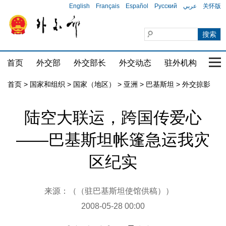
English
Français
Español
Русский
عربي
关怀版
首页
外交部
外交部长
外交动态
驻外机构
国家
首页
>
国家和组织
>
国家（地区）
>
亚洲
>
巴基斯坦
>
外交掠影
陆空大联运，跨国传爱心
——巴基斯坦帐篷急运我灾
区纪实
来源：（（驻巴基斯坦使馆供稿））
2008-05-28 00:00