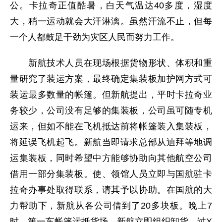
公。卡拉奇正值酷暑，白天气温达40多度，湿度
大，稍一运动就会大汗淋漓。虽然汗流不止，但每
一个人都鼓足干劲为灾区人民而努力工作。
新航技术人员在现场根据货物形状、体积和重
量研究了装运方案，最终确定集装板加护网方式可
装运最多数量的帐篷。但新航提出，平时卡拉奇业
务较少，公司没有足够的集装板，公司虽可随专机
运来，但如不能在飞机抵达前将帐篷装入集装板，
将延误飞机起飞。新航当即请求总部从迪拜等地调
运集装板，同时希望中方能够协助向其他航空公司
借用一部分集装板。使、领馆人员立即与国航驻卡
拉奇办事处取得联系，请其予以协助。在国航的大
力帮助下，新航从各公司借到了20多块板。晚上7
时，第一车帐篷运抵货场，新航立即组织卸货、过X