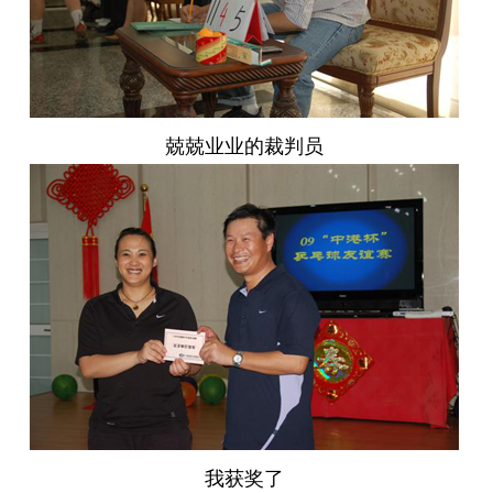
兢兢业业的裁判员
我获奖了