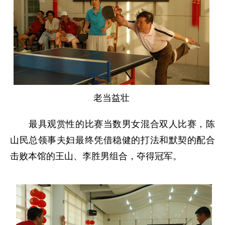
老当益壮
最具观赏性的比赛当数男女混合双人比赛，陈
山民总领事夫妇最终凭借稳健的打法和默契的配合
击败本馆的王山、李胜男组合，夺得冠军。