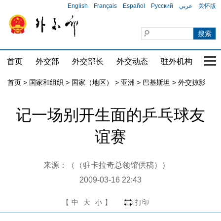
English
Français
Español
Русский
عربي
关怀版
首页
外交部
外交部长
外交动态
驻外机构
国家
首页
>
国家和组织
>
国家（地区）
>
亚洲
>
巴基斯坦
>
外交掠影
记一场别开生面的乒乓球友
谊赛
来源：（（驻卡拉奇总领馆供稿））
2009-03-16 22:43
【
中
大
小
】
打印