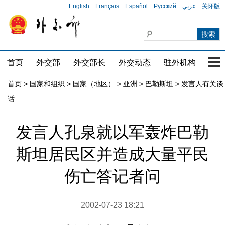
English
Français
Español
Русский
عربي
关怀版
首页
外交部
外交部长
外交动态
驻外机构
国家
首页
>
国家和组织
>
国家（地区）
>
亚洲
>
巴勒斯坦
>
发言人有关谈
话
发言人孔泉就以军轰炸巴勒
斯坦居民区并造成大量平民
伤亡答记者问
2002-07-23 18:21