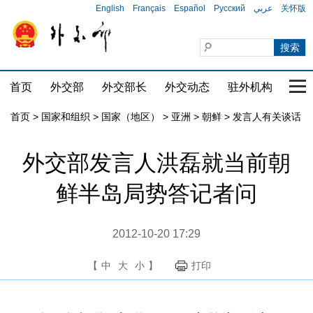
English
Français
Español
Русский
عربي
关怀版
首页
外交部
外交部长
外交动态
驻外机构
国家
首页
>
国家和组织
>
国家（地区）
>
亚洲
>
朝鲜
>
发言人有关谈话
外交部发言人洪磊就当前朝
鲜半岛局势答记者问
2012-10-20 17:29
【
中
大
小
】
打印